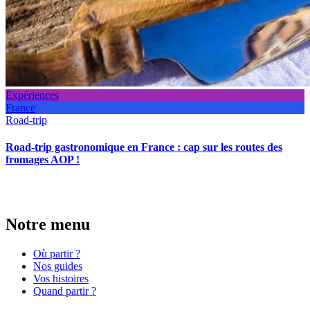
Expériences
France
Road-trip
Road-trip gastronomique en France : cap sur les routes des
fromages AOP !
Notre menu
Où partir ?
Nos guides
Vos histoires
Quand partir ?