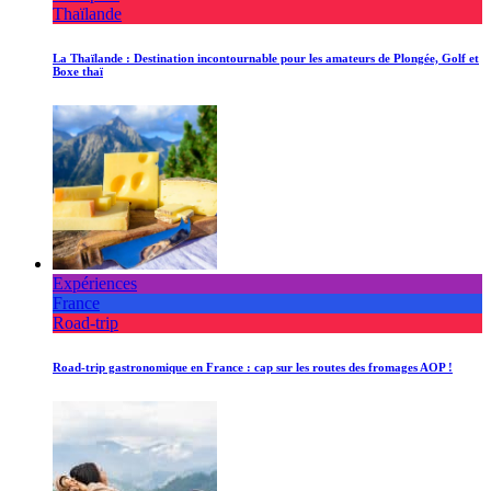
Thaïlande
La Thaïlande : Destination incontournable pour les amateurs de Plongée, Golf et
Boxe thaï
Expériences
France
Road-trip
Road-trip gastronomique en France : cap sur les routes des fromages AOP !