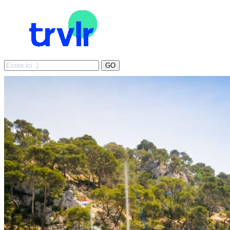
Search
GO
for: