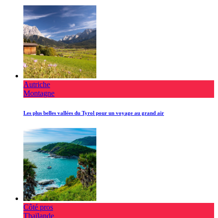
Autriche
Montagne
Les plus belles vallées du Tyrol pour un voyage au grand air
Côté pros
Thaïlande