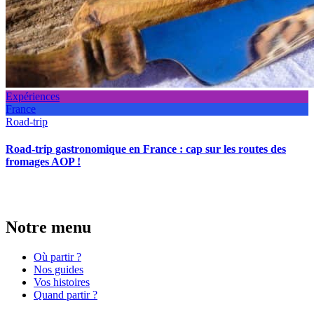
Expériences
France
Road-trip
Road-trip gastronomique en France : cap sur les routes des
fromages AOP !
Notre menu
Où partir ?
Nos guides
Vos histoires
Quand partir ?