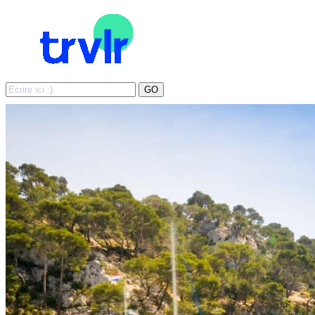
Search
GO
for: