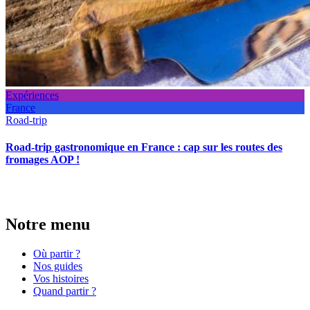
Expériences
France
Road-trip
Road-trip gastronomique en France : cap sur les routes des
fromages AOP !
Notre menu
Où partir ?
Nos guides
Vos histoires
Quand partir ?