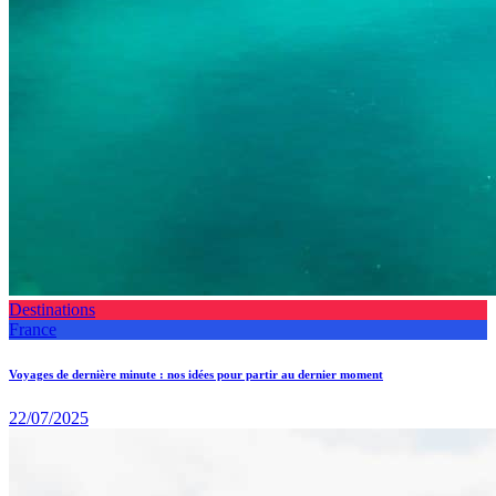
Destinations
France
Voyages de dernière minute : nos idées pour partir au dernier moment
22/07/2025