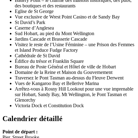
Battery Point – le charme des maisons historiques, des pubs,
des boutiques et des restaurants
Eglise de St George
Vue exclusive de Wrest Point Casino et de Sandy Bay
St David’s Park
Caserne d’Anglesea
Sud Hobart, au pied du Mont Wellington
Jardins Cascade et Brasserie Cascade
Visitez le reste de l’Usine Féminine – une Prison des Femmes
et Island Produce Fudge Factory
Cathédrale de St David
Édifice du trésor et Franklin Square
Bureau de Poste Général et Hôtel de ville de Hobart
Domaine de la Reine et Maison du Gouvernement
Traversez le Pont Tasman au-dessus du Fleuve Derwent
Vues de Kangaroo Bay et Bellerive Marina
Arrêtez-vous à Rosny Hill Lookout pour une vue imprenable
sur Hobart, Sandy Bay, Mt Wellington, le Pont Tasman et
Glenorchy
Victoria Dock et Constitution Dock
Calendrier détaillé
Point de départ :
Pier, Street Brooke