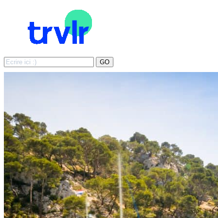
Search
GO
for: