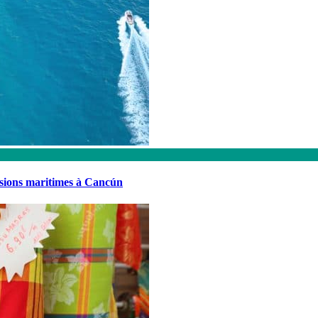
rsions maritimes à Cancún