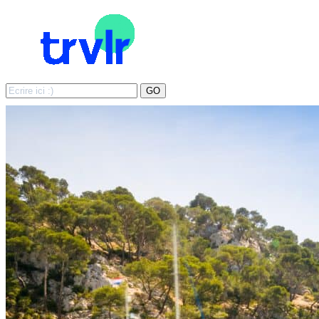
Search
GO
for: