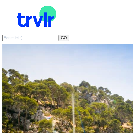
Search
GO
for: