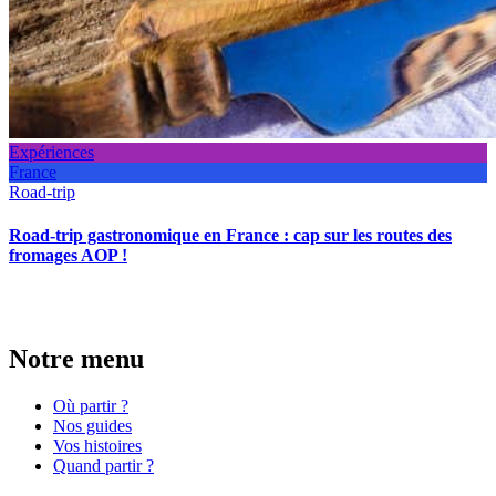
Expériences
France
Road-trip
Road-trip gastronomique en France : cap sur les routes des
fromages AOP !
Notre menu
Où partir ?
Nos guides
Vos histoires
Quand partir ?