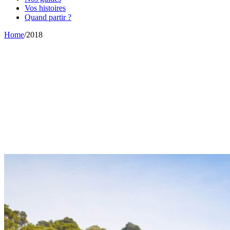
Vos histoires
Quand partir ?
Home
/
2018