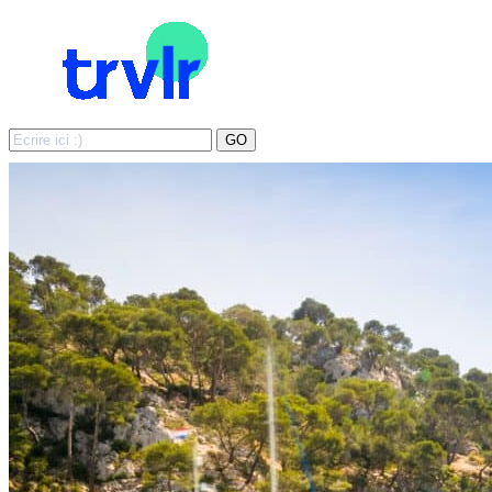
Search
GO
for: