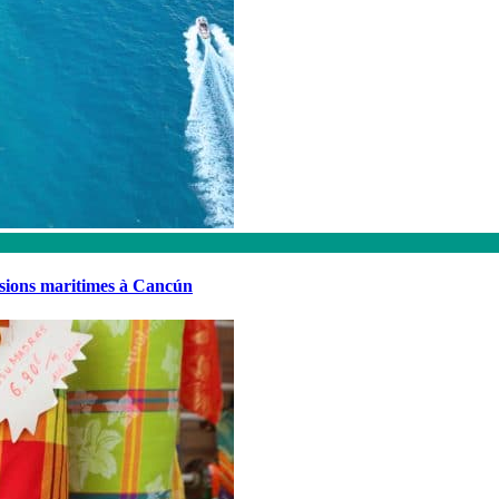
rsions maritimes à Cancún