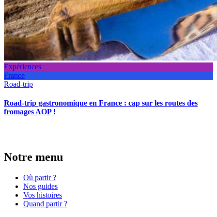
Expériences
France
Road-trip
Road-trip gastronomique en France : cap sur les routes des
fromages AOP !
Notre menu
Où partir ?
Nos guides
Vos histoires
Quand partir ?