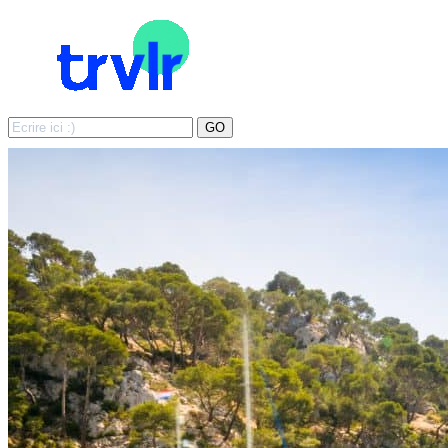
Search
GO
for: