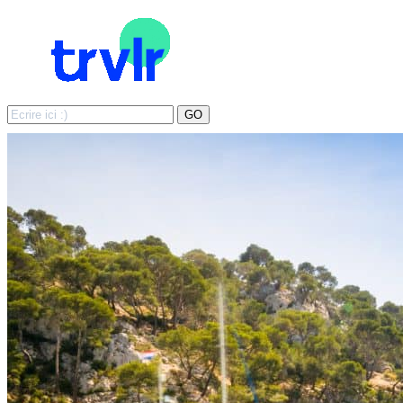
Search
GO
for: