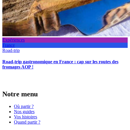
Expériences
France
Road-trip
Road-trip gastronomique en France : cap sur les routes des
fromages AOP !
Notre menu
Où partir ?
Nos guides
Vos histoires
Quand partir ?