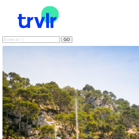
Search
GO
for: