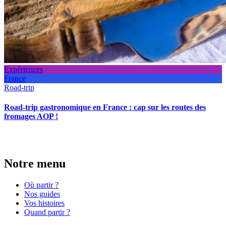
Expériences
France
Road-trip
Road-trip gastronomique en France : cap sur les routes des
fromages AOP !
Notre menu
Où partir ?
Nos guides
Vos histoires
Quand partir ?