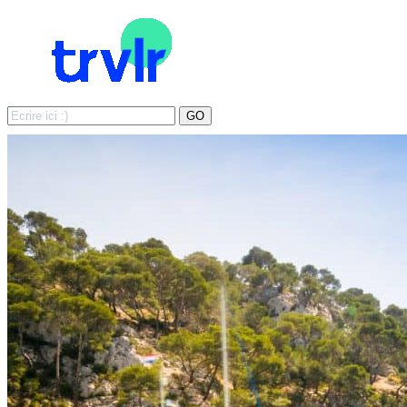
Search
GO
for: