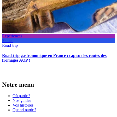
Expériences
France
Road-trip
Road-trip gastronomique en France : cap sur les routes des
fromages AOP !
Notre menu
Où partir ?
Nos guides
Vos histoires
Quand partir ?