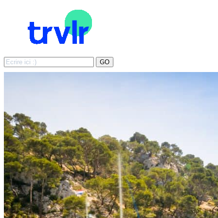
Search
GO
for: