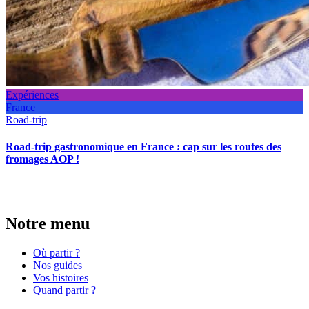
Expériences
France
Road-trip
Road-trip gastronomique en France : cap sur les routes des
fromages AOP !
Notre menu
Où partir ?
Nos guides
Vos histoires
Quand partir ?