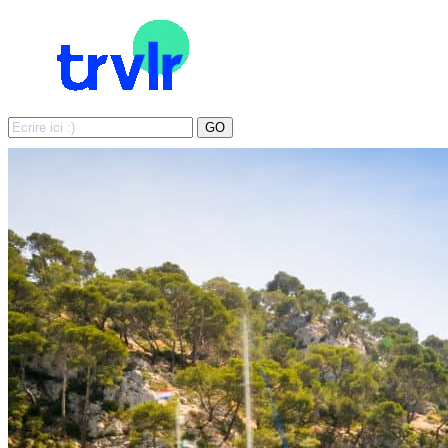
Search
GO
for: