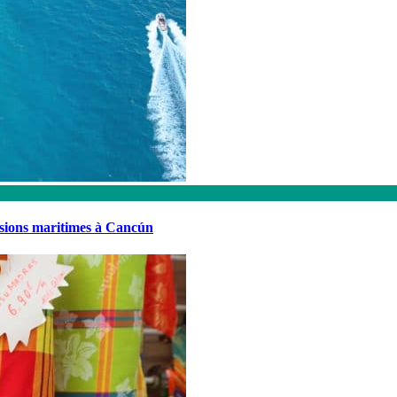
rsions maritimes à Cancún