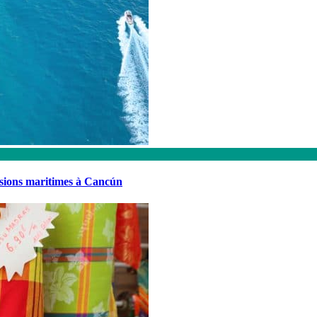
rsions maritimes à Cancún