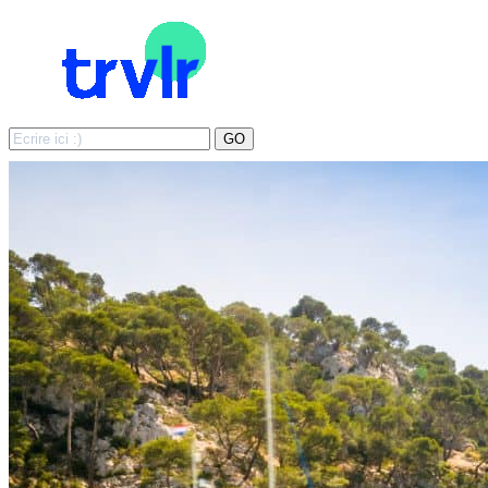
Search
GO
for: