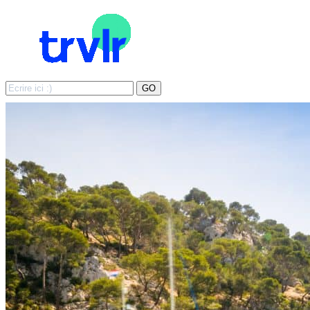
Search
GO
for: