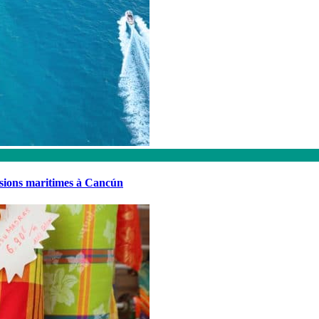
rsions maritimes à Cancún