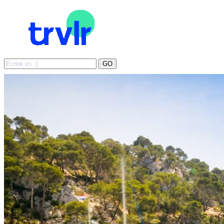
Search
GO
for: