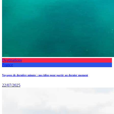
Destinations
France
Voyages de dernière minute : nos idées pour partir au dernier moment
22/07/2025