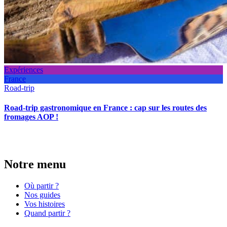
Expériences
France
Road-trip
Road-trip gastronomique en France : cap sur les routes des
fromages AOP !
Notre menu
Où partir ?
Nos guides
Vos histoires
Quand partir ?