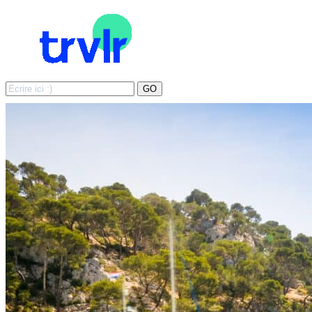
Search
GO
for: