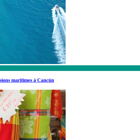
rsions maritimes à Cancún