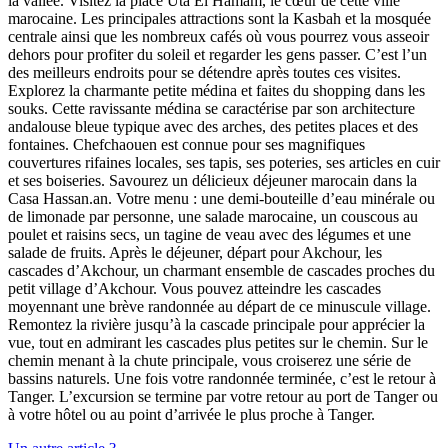
la vallée. Visitez la place Uta El Hamam, le cœur de cette ville
marocaine. Les principales attractions sont la Kasbah et la mosquée
centrale ainsi que les nombreux cafés où vous pourrez vous asseoir
dehors pour profiter du soleil et regarder les gens passer. C’est l’un
des meilleurs endroits pour se détendre après toutes ces visites.
Explorez la charmante petite médina et faites du shopping dans les
souks. Cette ravissante médina se caractérise par son architecture
andalouse bleue typique avec des arches, des petites places et des
fontaines. Chefchaouen est connue pour ses magnifiques
couvertures rifaines locales, ses tapis, ses poteries, ses articles en cuir
et ses boiseries. Savourez un délicieux déjeuner marocain dans la
Casa Hassan.an. Votre menu : une demi-bouteille d’eau minérale ou
de limonade par personne, une salade marocaine, un couscous au
poulet et raisins secs, un tagine de veau avec des légumes et une
salade de fruits. Après le déjeuner, départ pour Akchour, les
cascades d’Akchour, un charmant ensemble de cascades proches du
petit village d’Akchour. Vous pouvez atteindre les cascades
moyennant une brève randonnée au départ de ce minuscule village.
Remontez la rivière jusqu’à la cascade principale pour apprécier la
vue, tout en admirant les cascades plus petites sur le chemin. Sur le
chemin menant à la chute principale, vous croiserez une série de
bassins naturels. Une fois votre randonnée terminée, c’est le retour à
Tanger. L’excursion se termine par votre retour au port de Tanger ou
à votre hôtel ou au point d’arrivée le plus proche à Tanger.