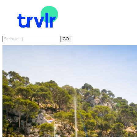
Search
GO
for: