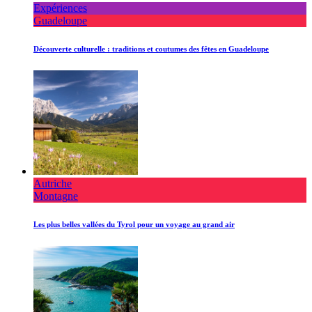
Expériences
Guadeloupe
Découverte culturelle : traditions et coutumes des fêtes en Guadeloupe
Autriche
Montagne
Les plus belles vallées du Tyrol pour un voyage au grand air