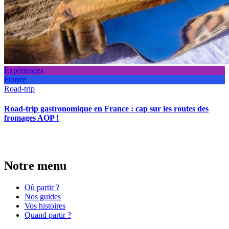
Expériences
France
Road-trip
Road-trip gastronomique en France : cap sur les routes des
fromages AOP !
Notre menu
Où partir ?
Nos guides
Vos histoires
Quand partir ?