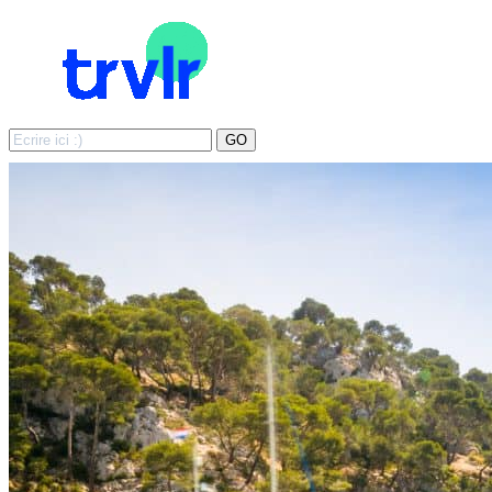
Search
GO
for: