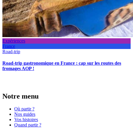
Expériences
France
Road-trip
Road-trip gastronomique en France : cap sur les routes des
fromages AOP !
Notre menu
Où partir ?
Nos guides
Vos histoires
Quand partir ?