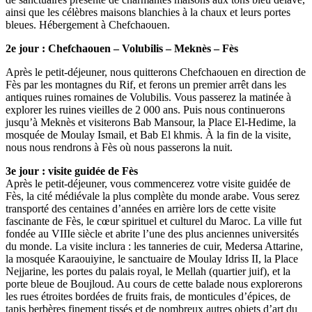
ainsi que les célèbres maisons blanchies à la chaux et leurs portes
bleues. Hébergement à Chefchaouen.
2e jour : Chefchaouen – Volubilis – Meknès – Fès
Après le petit-déjeuner, nous quitterons Chefchaouen en direction de
Fès par les montagnes du Rif, et ferons un premier arrêt dans les
antiques ruines romaines de Volubilis. Vous passerez la matinée à
explorer les ruines vieilles de 2 000 ans. Puis nous continuerons
jusqu’à Meknès et visiterons Bab Mansour, la Place El-Hedime, la
mosquée de Moulay Ismail, et Bab El khmis. À la fin de la visite,
nous nous rendrons à Fès où nous passerons la nuit.
3e jour : visite guidée de Fès
Après le petit-déjeuner, vous commencerez votre visite guidée de
Fès, la cité médiévale la plus complète du monde arabe. Vous serez
transporté des centaines d’années en arrière lors de cette visite
fascinante de Fès, le cœur spirituel et culturel du Maroc. La ville fut
fondée au VIIIe siècle et abrite l’une des plus anciennes universités
du monde. La visite inclura : les tanneries de cuir, Medersa Attarine,
la mosquée Karaouiyine, le sanctuaire de Moulay Idriss II, la Place
Nejjarine, les portes du palais royal, le Mellah (quartier juif), et la
porte bleue de Boujloud. Au cours de cette balade nous explorerons
les rues étroites bordées de fruits frais, de monticules d’épices, de
tapis berbères finement tissés et de nombreux autres objets d’art du