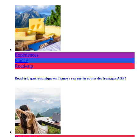
Expériences
France
Road-trip
Road-trip gastronomique en France : cap sur les routes des fromages AOP !