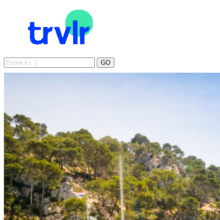
Search
GO
for: