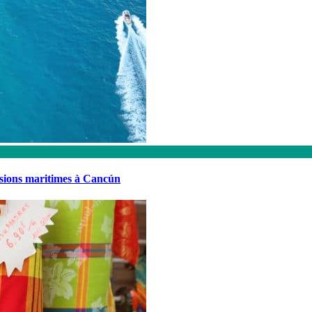
rsions maritimes à Cancún