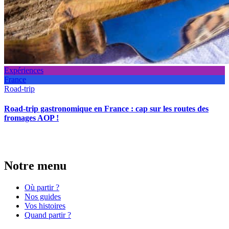
Expériences
France
Road-trip
Road-trip gastronomique en France : cap sur les routes des
fromages AOP !
Notre menu
Où partir ?
Nos guides
Vos histoires
Quand partir ?