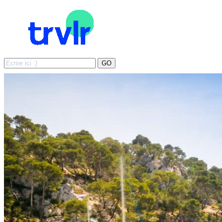
Search
GO
for: