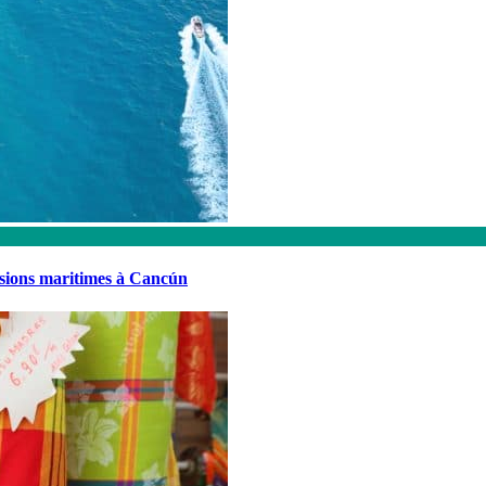
rsions maritimes à Cancún