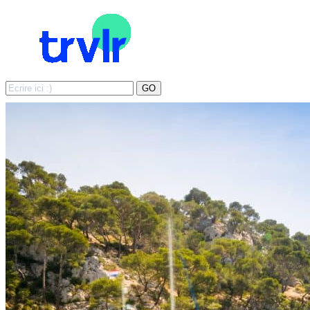
Search
GO
for: