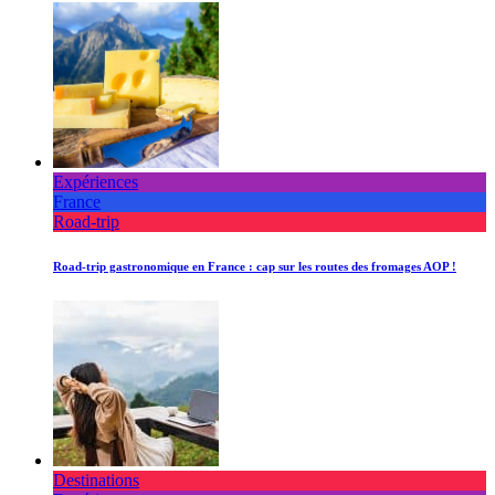
Expériences
France
Road-trip
Road-trip gastronomique en France : cap sur les routes des fromages AOP !
Destinations