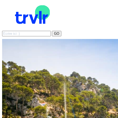
Search
GO
for: