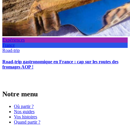
Expériences
France
Road-trip
Road-trip gastronomique en France : cap sur les routes des
fromages AOP !
Notre menu
Où partir ?
Nos guides
Vos histoires
Quand partir ?