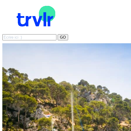
Search
GO
for: