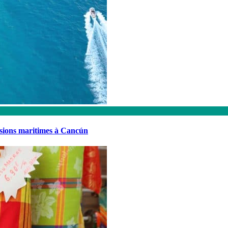
rsions maritimes à Cancún