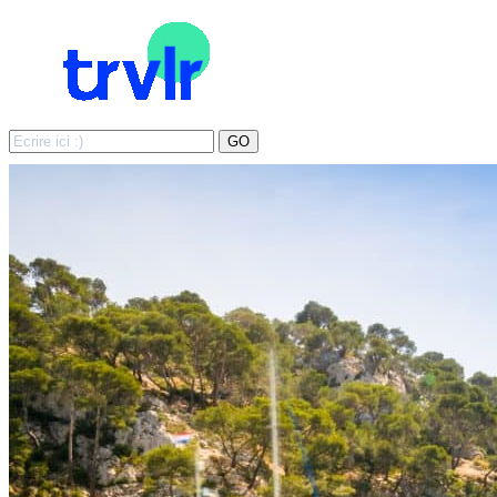
Search
GO
for: