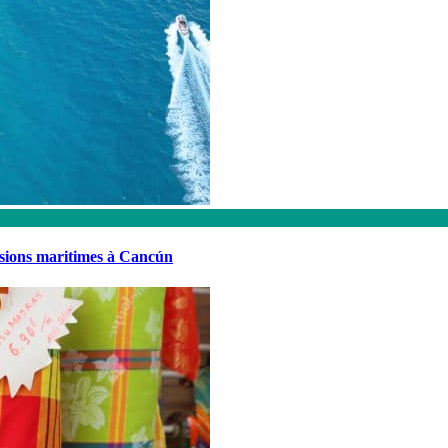
rsions maritimes à Cancún