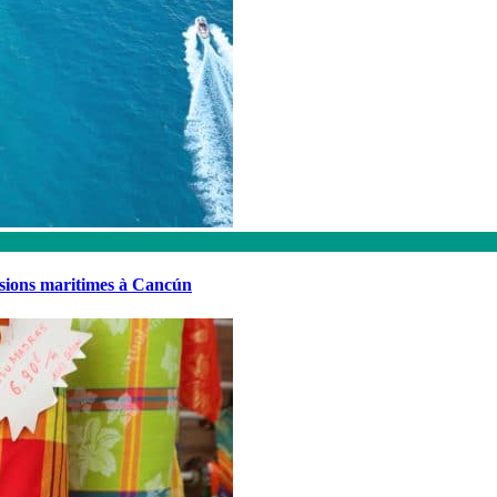
rsions maritimes à Cancún