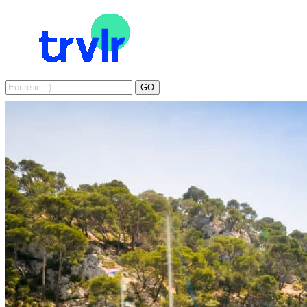
Search
GO
for: