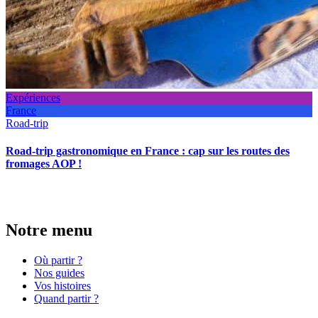
Expériences
France
Road-trip
Road-trip gastronomique en France : cap sur les routes des
fromages AOP !
Notre menu
Où partir ?
Nos guides
Vos histoires
Quand partir ?