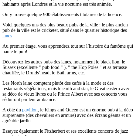
habitants après Londres et la vie nocturne est très animée.
On y trouve quelque 900 établissements titulaires de la licence.
Voici quelques uns des plus beaux pubs de la ville : le plus ancien
pub de la ville est le cricketer, situé dans le quartier historique des
lanes
.
Au premier étage, vous apprendrez tout sur l’histoire du fantôme qui
hante le pub!
Découvrez les autres pubs des lanes, notamment le black lion, le
Sussex (excellente " pub food " ), " the Hop Poles " et sa terrasse
chauffée, le Druids’head, le Bath arms, etc.
Les North laine comptent plutôt des cafés à la mode et des
restaurants végétariens, mais le earth and star, le Great eastern avec
sa déco de vieux livres ou le Prince Albert avec ses concerts vous
séduiront par leur ambiance.
A côté du
pavillon
, le Kings and Queen est un énorme pub à la déco
surprenante (des chevaliers en armure) avec des écrans géants et un
agréable jardin.
Essayez également le Fitzherbert et ses excellents concerts de jazz