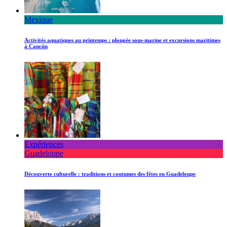
Mexique
Activités aquatiques au printemps : plongée sous-marine et excursions maritimes
à Cancún
Expériences
Guadeloupe
Découverte culturelle : traditions et coutumes des fêtes en Guadeloupe