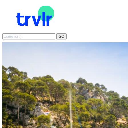
Search
GO
for: