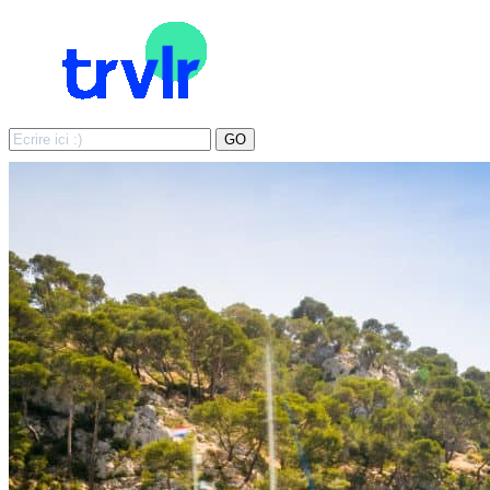
Search
GO
for: