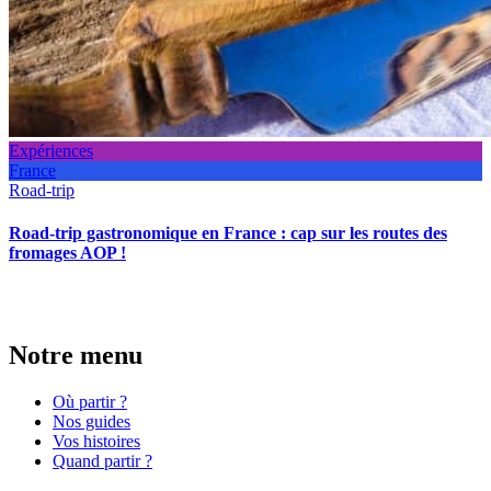
Expériences
France
Road-trip
Road-trip gastronomique en France : cap sur les routes des
fromages AOP !
Notre menu
Où partir ?
Nos guides
Vos histoires
Quand partir ?