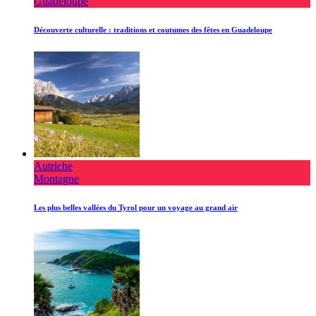
Guadeloupe
Découverte culturelle : traditions et coutumes des fêtes en Guadeloupe
Autriche
Montagne
Les plus belles vallées du Tyrol pour un voyage au grand air