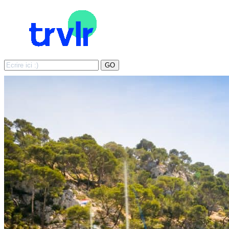
Search
GO
for: