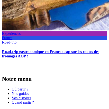
Expériences
France
Road-trip
Road-trip gastronomique en France : cap sur les routes des
fromages AOP !
Notre menu
Où partir ?
Nos guides
Vos histoires
Quand partir ?