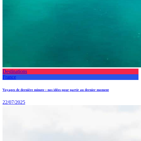
Destinations
France
Voyages de dernière minute : nos idées pour partir au dernier moment
22/07/2025