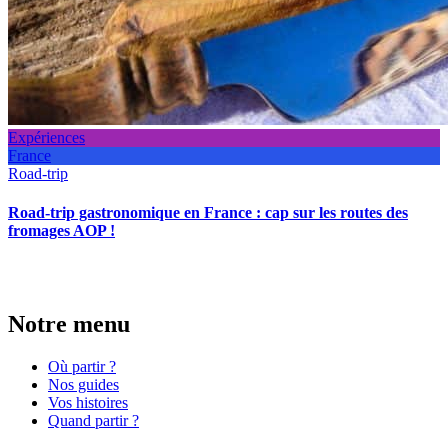
Expériences
France
Road-trip
Road-trip gastronomique en France : cap sur les routes des
fromages AOP !
Notre menu
Où partir ?
Nos guides
Vos histoires
Quand partir ?