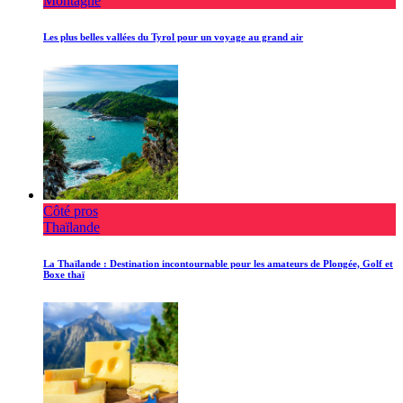
Montagne
Les plus belles vallées du Tyrol pour un voyage au grand air
Côté pros
Thaïlande
La Thaïlande : Destination incontournable pour les amateurs de Plongée, Golf et
Boxe thaï