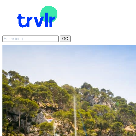
Search
GO
for: