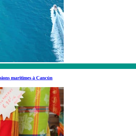
rsions maritimes à Cancún