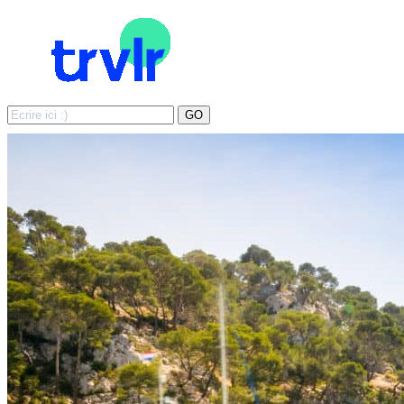
Search
GO
for: