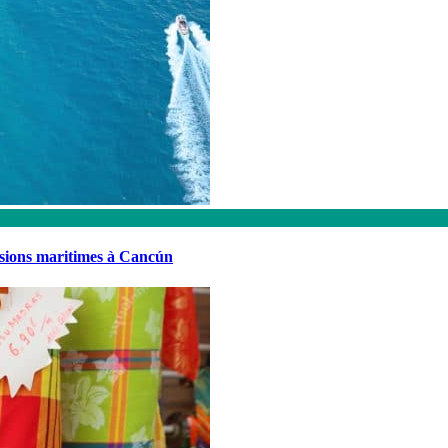
rsions maritimes à Cancún