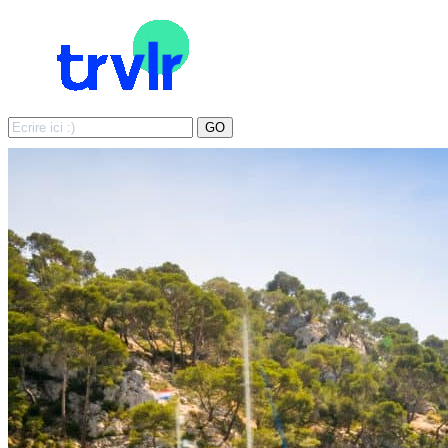
Search
GO
for: