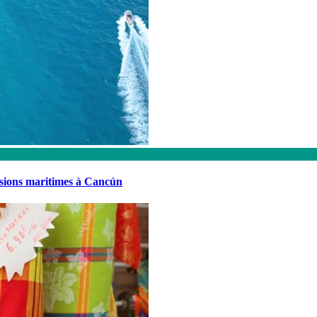
rsions maritimes à Cancún