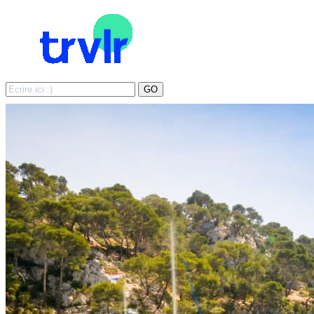
Search
GO
for: