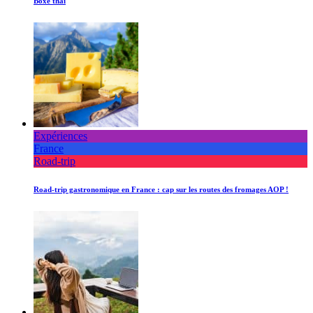
Boxe thaï
Expériences
France
Road-trip
Road-trip gastronomique en France : cap sur les routes des fromages AOP !