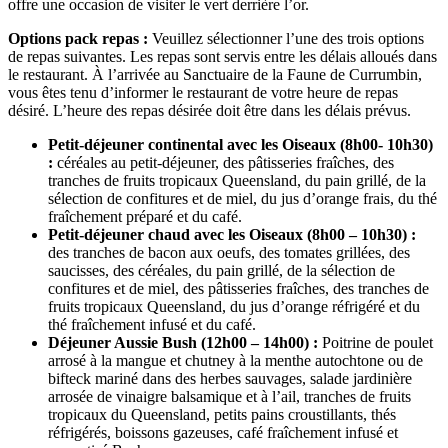
offre une occasion de visiter le vert derrière l’or.
Options pack repas :
Veuillez sélectionner l’une des trois options
de repas suivantes. Les repas sont servis entre les délais alloués dans
le restaurant. À l’arrivée au Sanctuaire de la Faune de Currumbin,
vous êtes tenu d’informer le restaurant de votre heure de repas
désiré. L’heure des repas désirée doit être dans les délais prévus.
Petit-déjeuner continental avec les Oiseaux (8h00- 10h30)
:
céréales au petit-déjeuner, des pâtisseries fraîches, des
tranches de fruits tropicaux Queensland, du pain grillé, de la
sélection de confitures et de miel, du jus d’orange frais, du thé
fraîchement préparé et du café.
Petit-déjeuner chaud avec les Oiseaux (8h00 – 10h30) :
des tranches de bacon aux oeufs, des tomates grillées, des
saucisses, des céréales, du pain grillé, de la sélection de
confitures et de miel, des pâtisseries fraîches, des tranches de
fruits tropicaux Queensland, du jus d’orange réfrigéré et du
thé fraîchement infusé et du café.
Déjeuner Aussie Bush (12h00 – 14h00) :
Poitrine de poulet
arrosé à la mangue et chutney à la menthe autochtone ou de
bifteck mariné dans des herbes sauvages, salade jardinière
arrosée de vinaigre balsamique et à l’ail, tranches de fruits
tropicaux du Queensland, petits pains croustillants, thés
réfrigérés, boissons gazeuses, café fraîchement infusé et