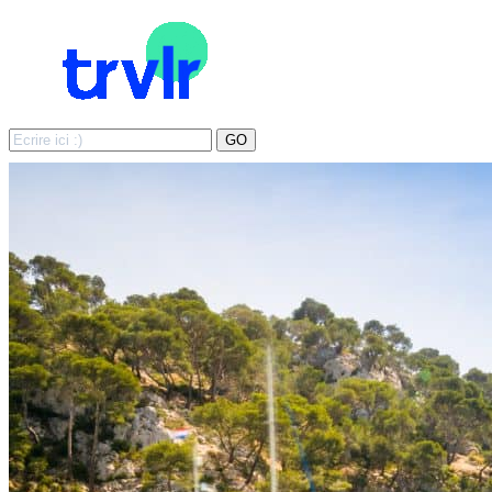
Search
GO
for: