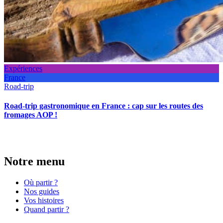
Expériences
France
Road-trip
Road-trip gastronomique en France : cap sur les routes des
fromages AOP !
Notre menu
Où partir ?
Nos guides
Vos histoires
Quand partir ?