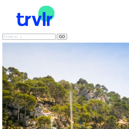
Search
GO
for: