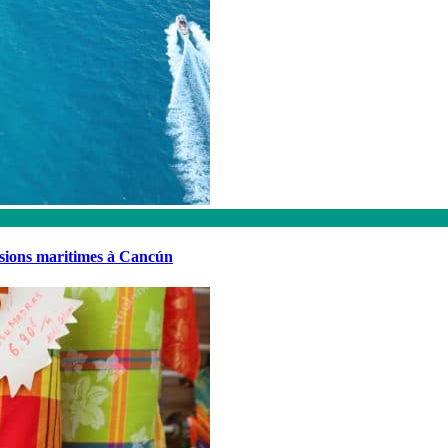
rsions maritimes à Cancún