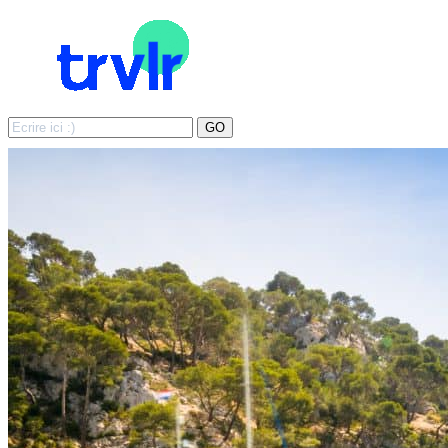
Search
GO
for: