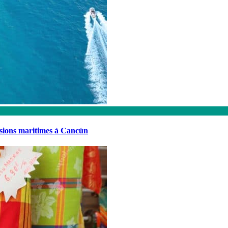
rsions maritimes à Cancún