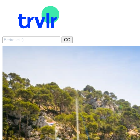
Search
GO
for: