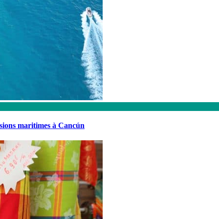
rsions maritimes à Cancún