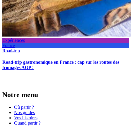
Expériences
France
Road-trip
Road-trip gastronomique en France : cap sur les routes des
fromages AOP !
Notre menu
Où partir ?
Nos guides
Vos histoires
Quand partir ?