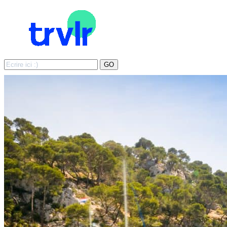
Search
GO
for: