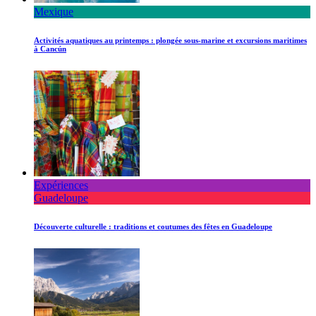
Mexique
Activités aquatiques au printemps : plongée sous-marine et excursions maritimes
à Cancún
Expériences
Guadeloupe
Découverte culturelle : traditions et coutumes des fêtes en Guadeloupe