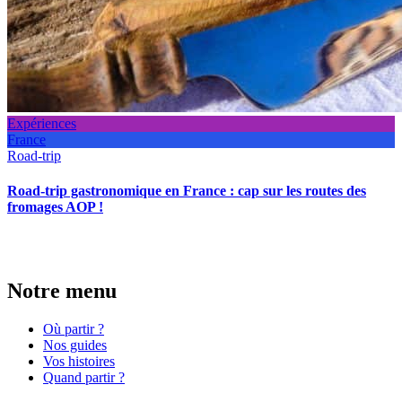
Expériences
France
Road-trip
Road-trip gastronomique en France : cap sur les routes des
fromages AOP !
Notre menu
Où partir ?
Nos guides
Vos histoires
Quand partir ?