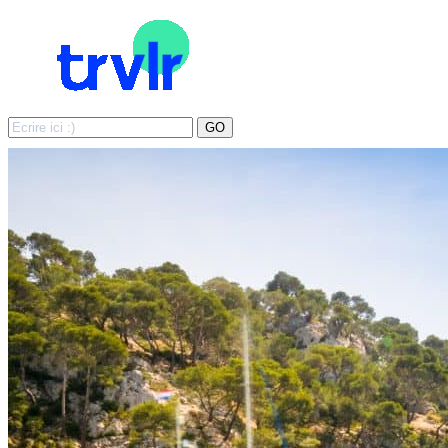
Search
GO
for: