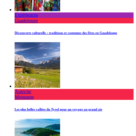
Expériences
Guadeloupe
Découverte culturelle : traditions et coutumes des fêtes en Guadeloupe
Autriche
Montagne
Les plus belles vallées du Tyrol pour un voyage au grand air