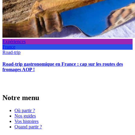
Expériences
France
Road-trip
Road-trip gastronomique en France : cap sur les routes des
fromages AOP !
Notre menu
Où partir ?
Nos guides
Vos histoires
Quand partir ?