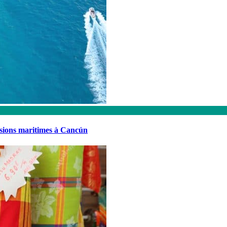
rsions maritimes à Cancún