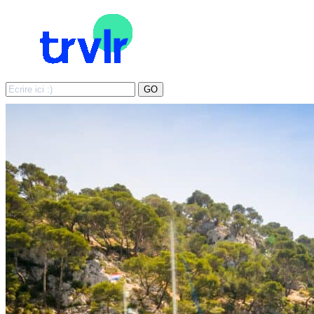
Search
GO
for: