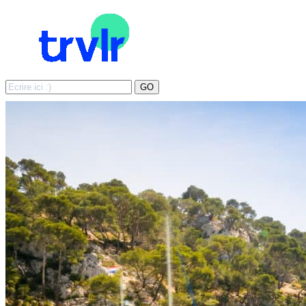
Search
GO
for: