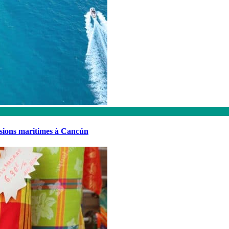
rsions maritimes à Cancún