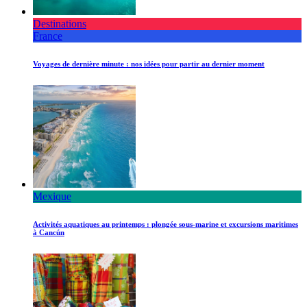
Destinations
France
Voyages de dernière minute : nos idées pour partir au dernier moment
Mexique
Activités aquatiques au printemps : plongée sous-marine et excursions maritimes
à Cancún