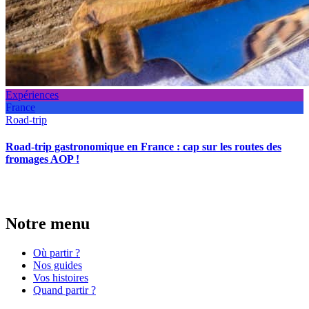
Expériences
France
Road-trip
Road-trip gastronomique en France : cap sur les routes des
fromages AOP !
Notre menu
Où partir ?
Nos guides
Vos histoires
Quand partir ?