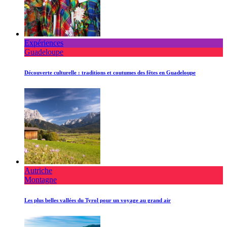
Expériences
Guadeloupe
Découverte culturelle : traditions et coutumes des fêtes en Guadeloupe
Autriche
Montagne
Les plus belles vallées du Tyrol pour un voyage au grand air