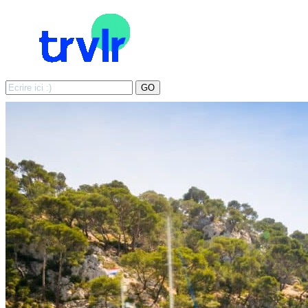
Search
GO
for: