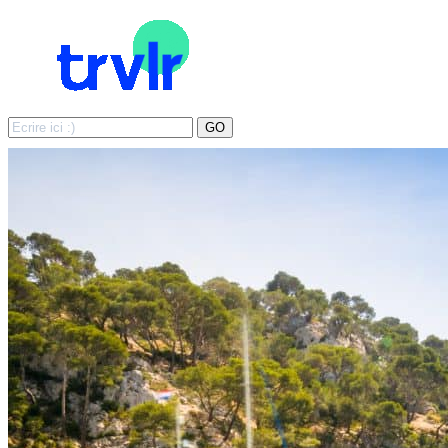
Search
GO
for: