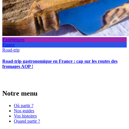
Expériences
France
Road-trip
Road-trip gastronomique en France : cap sur les routes des
fromages AOP !
Notre menu
Où partir ?
Nos guides
Vos histoires
Quand partir ?