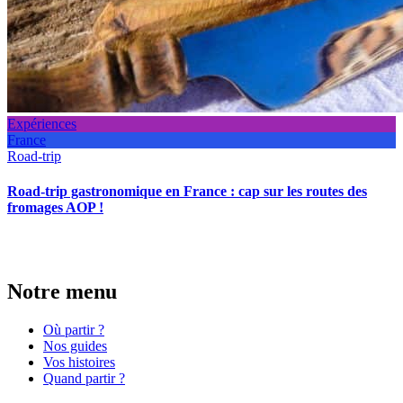
Expériences
France
Road-trip
Road-trip gastronomique en France : cap sur les routes des
fromages AOP !
Notre menu
Où partir ?
Nos guides
Vos histoires
Quand partir ?