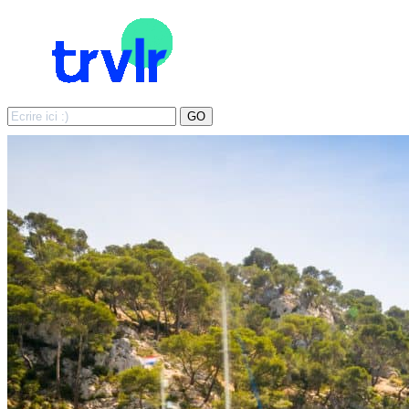
Search
GO
for: