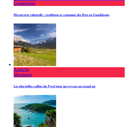
Guadeloupe
Découverte culturelle : traditions et coutumes des fêtes en Guadeloupe
Autriche
Montagne
Les plus belles vallées du Tyrol pour un voyage au grand air