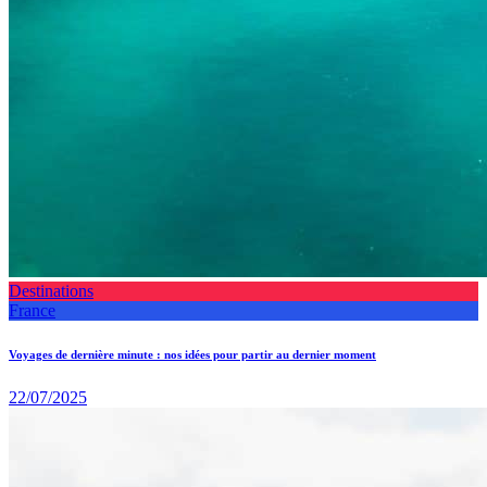
Destinations
France
Voyages de dernière minute : nos idées pour partir au dernier moment
22/07/2025