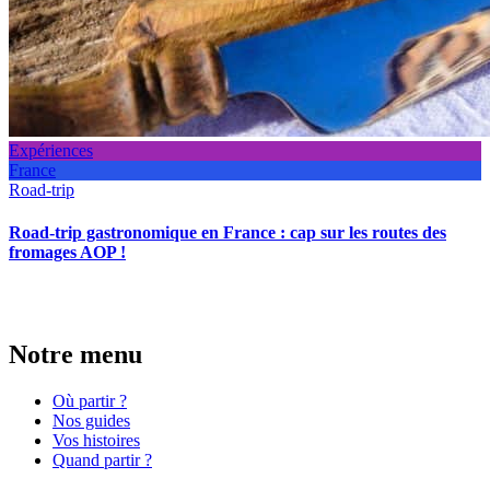
Expériences
France
Road-trip
Road-trip gastronomique en France : cap sur les routes des
fromages AOP !
Notre menu
Où partir ?
Nos guides
Vos histoires
Quand partir ?