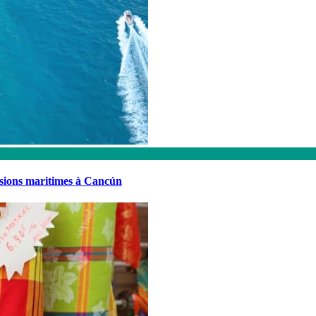
rsions maritimes à Cancún