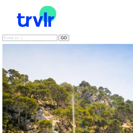
Search
GO
for: