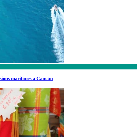
rsions maritimes à Cancún