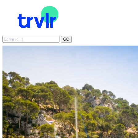
Search
GO
for: