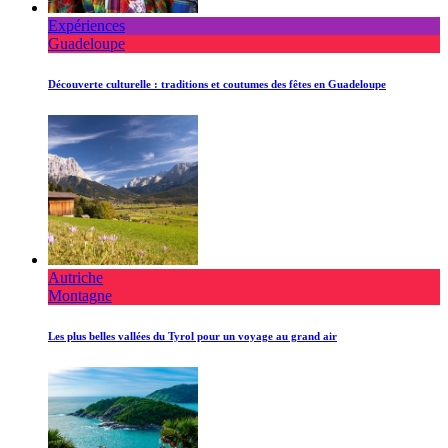
Expériences
Guadeloupe
Découverte culturelle : traditions et coutumes des fêtes en Guadeloupe
Autriche
Montagne
Les plus belles vallées du Tyrol pour un voyage au grand air