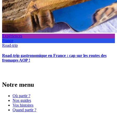
Expériences
France
Road-trip
Road-trip gastronomique en France : cap sur les routes des
fromages AOP !
Notre menu
Où partir ?
Nos guides
Vos histoires
Quand partir ?