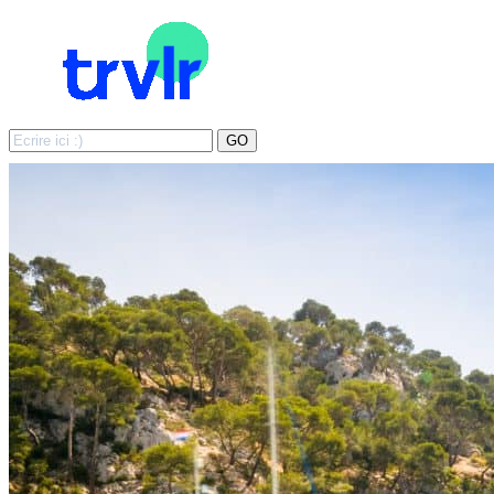
Search
GO
for: