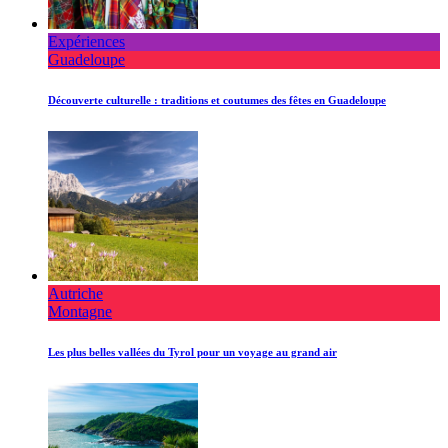
Expériences
Guadeloupe
Découverte culturelle : traditions et coutumes des fêtes en Guadeloupe
Autriche
Montagne
Les plus belles vallées du Tyrol pour un voyage au grand air