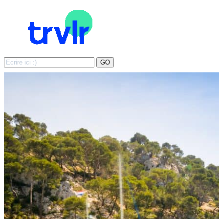
Search
GO
for: