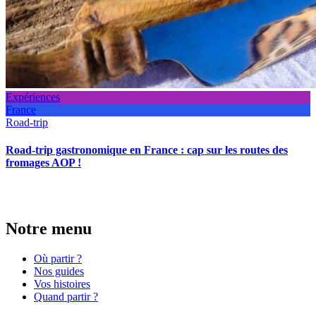
Expériences
France
Road-trip
Road-trip gastronomique en France : cap sur les routes des
fromages AOP !
Notre menu
Où partir ?
Nos guides
Vos histoires
Quand partir ?