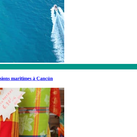
rsions maritimes à Cancún