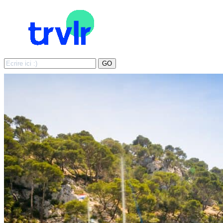
Search
GO
for: